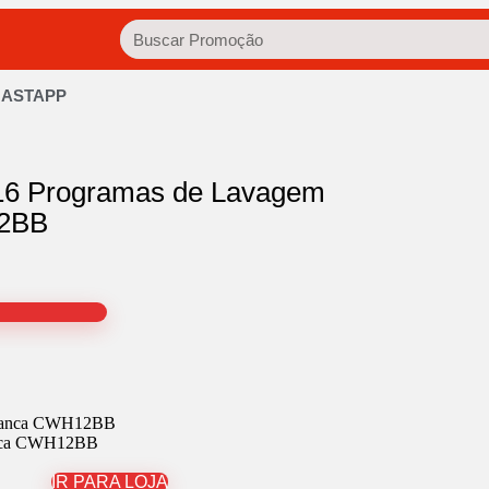
HASTAPP
 16 Programas de Lavagem
2BB
7
ranca CWH12BB
IR PARA LOJA