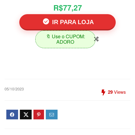
R$77,27
IR PARA LOJA
🔖 Use o CUPOM:
ADORO
05/10/2023
29
Views