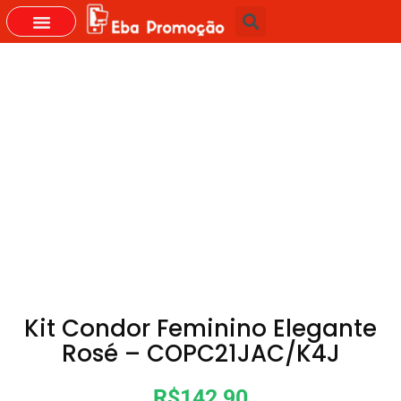
GRUPOS DO WHASTAPP
Kit Condor Feminino Elegante
Rosé – COPC21JAC/K4J
R$142,90