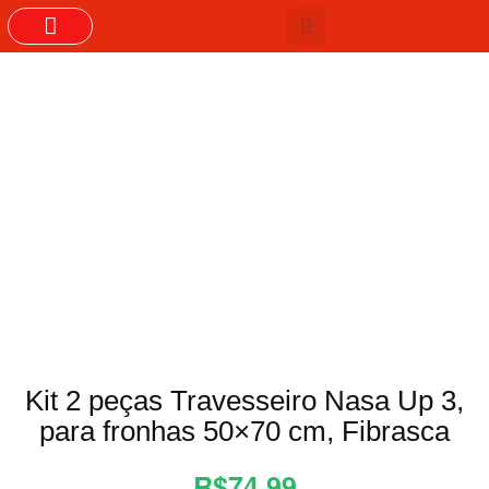
GRUPOS DO WHASTAPP
Kit 2 peças Travesseiro Nasa Up 3,
para fronhas 50×70 cm, Fibrasca
R$74,99