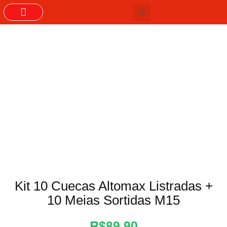
GRUPOS DO WHASTAPP
Kit 10 Cuecas Altomax Listradas +
10 Meias Sortidas M15
R$89,90