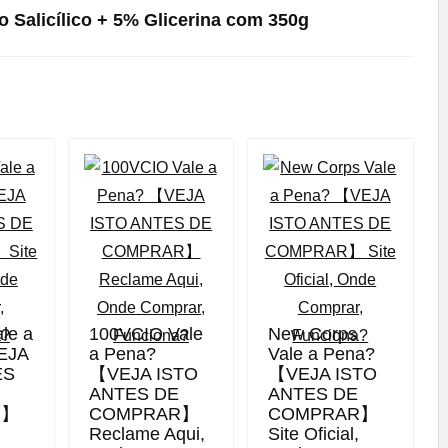
o Salicílico + 5% Glicerina com 350g
ale a
100VCIO Vale
New Corps
EJA
a Pena?
Vale a Pena?
ES
【VEJA ISTO
【VEJA ISTO
ANTES DE
ANTES DE
R】
COMPRAR】
COMPRAR】
,
Reclame Aqui,
Site Oficial,