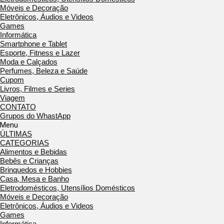
Móveis e Decoração
Eletrônicos, Áudios e Videos
Games
Informática
Smartphone e Tablet
Esporte, Fitness e Lazer
Moda e Calçados
Perfumes, Beleza e Saúde
Cupom
Livros, Filmes e Series
Viagem
CONTATO
Grupos do WhastApp
Menu
ÚLTIMAS
CATEGORIAS
Alimentos e Bebidas
Bebês e Crianças
Brinquedos e Hobbies
Casa, Mesa e Banho
Eletrodomésticos, Utensílios Domésticos
Móveis e Decoração
Eletrônicos, Áudios e Videos
Games
Informática