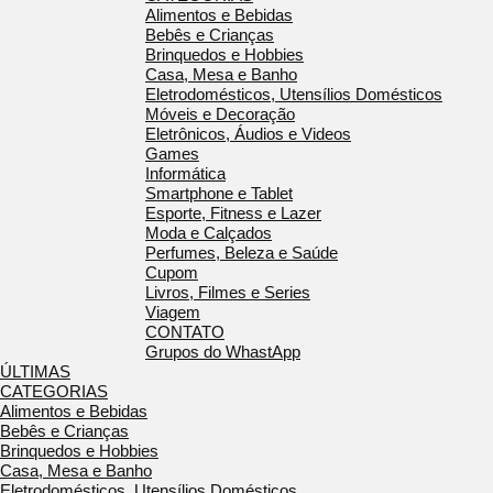
Alimentos e Bebidas
Bebês e Crianças
Brinquedos e Hobbies
Casa, Mesa e Banho
Eletrodomésticos, Utensílios Domésticos
Móveis e Decoração
Eletrônicos, Áudios e Videos
Games
Informática
Smartphone e Tablet
Esporte, Fitness e Lazer
Moda e Calçados
Perfumes, Beleza e Saúde
Cupom
Livros, Filmes e Series
Viagem
CONTATO
Grupos do WhastApp
ÚLTIMAS
CATEGORIAS
Alimentos e Bebidas
Bebês e Crianças
Brinquedos e Hobbies
Casa, Mesa e Banho
Eletrodomésticos, Utensílios Domésticos