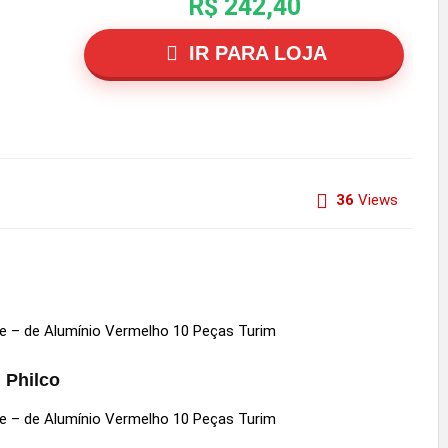
R$ 242,40
IR PARA LOJA
36
Views
, Philco