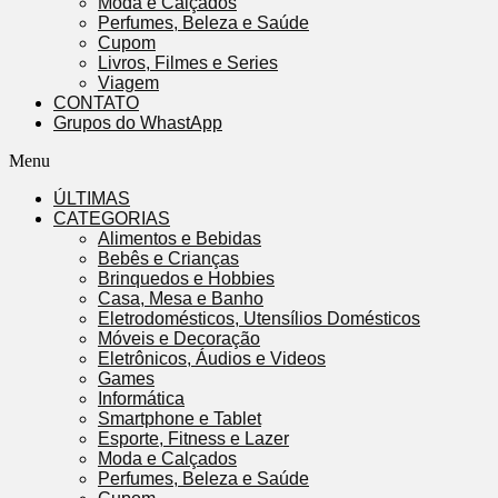
Moda e Calçados
Perfumes, Beleza e Saúde
Cupom
Livros, Filmes e Series
Viagem
CONTATO
Grupos do WhastApp
Menu
ÚLTIMAS
CATEGORIAS
Alimentos e Bebidas
Bebês e Crianças
Brinquedos e Hobbies
Casa, Mesa e Banho
Eletrodomésticos, Utensílios Domésticos
Móveis e Decoração
Eletrônicos, Áudios e Videos
Games
Informática
Smartphone e Tablet
Esporte, Fitness e Lazer
Moda e Calçados
Perfumes, Beleza e Saúde