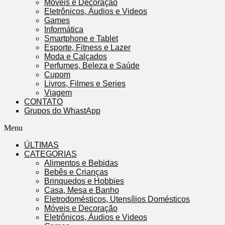
Móveis e Decoração
Eletrônicos, Áudios e Videos
Games
Informática
Smartphone e Tablet
Esporte, Fitness e Lazer
Moda e Calçados
Perfumes, Beleza e Saúde
Cupom
Livros, Filmes e Series
Viagem
CONTATO
Grupos do WhastApp
Menu
ÚLTIMAS
CATEGORIAS
Alimentos e Bebidas
Bebês e Crianças
Brinquedos e Hobbies
Casa, Mesa e Banho
Eletrodomésticos, Utensílios Domésticos
Móveis e Decoração
Eletrônicos, Áudios e Videos