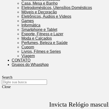
Casa, Mesa e Banho
Eletrodomésticos, Utensílios Domésticos
Móveis e Decoração
Eletrônicos, Áudios e Videos
Games
Informática
Smartphone e Tablet
Esporte, Fitness e Lazer
Moda e Calçados
Perfumes, Beleza e Saúde
Cupom
Livros, Filmes e Series
Viagem
CONTATO
Grupos do WhastApp
Search
Close
Invicta Relógio mascul