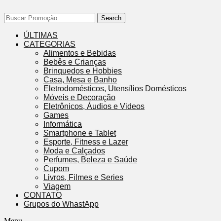
Search
ÚLTIMAS
CATEGORIAS
Alimentos e Bebidas
Bebês e Crianças
Brinquedos e Hobbies
Casa, Mesa e Banho
Eletrodomésticos, Utensílios Domésticos
Móveis e Decoração
Eletrônicos, Áudios e Videos
Games
Informática
Smartphone e Tablet
Esporte, Fitness e Lazer
Moda e Calçados
Perfumes, Beleza e Saúde
Cupom
Livros, Filmes e Series
Viagem
CONTATO
Grupos do WhastApp
Menu