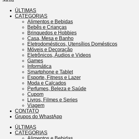
ÚLTIMAS
CATEGORIAS
Alimentos e Bebidas
Bebês e Crianças
Brinquedos e Hobbies
Casa, Mesa e Banho
Eletrodomésticos, Utensílios Domésticos
Móveis e Decoração
Eletrônicos, Áudios e Videos
Games
Informática
Smartphone e Tablet
Esporte, Fitness e Lazer
Moda e Calçados
Perfumes, Beleza e Saúde
Cupom
Livros, Filmes e Series
Viagem
CONTATO
Grupos do WhastApp
ÚLTIMAS
CATEGORIAS
Alimentos e Bebidas