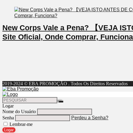
New Corps Vale a Pena? 【VEJA I
Site Oficial, Onde Comprar, Funcion
2019-2024 © EBA PROMOÇÃO . Todos Os Direitos Reservados
Logar
Nome do Usuário
Senha
Perdeu a Senha?
Lembrar-me
Logar