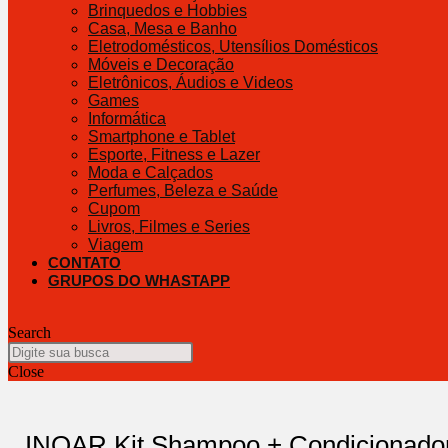
Brinquedos e Hobbies
Casa, Mesa e Banho
Eletrodomésticos, Utensílios Domésticos
Móveis e Decoração
Eletrônicos, Áudios e Videos
Games
Informática
Smartphone e Tablet
Esporte, Fitness e Lazer
Moda e Calçados
Perfumes, Beleza e Saúde
Cupom
Livros, Filmes e Series
Viagem
CONTATO
GRUPOS DO WHASTAPP
Search
Close
INOAR Kit Shampoo + Condicionador 