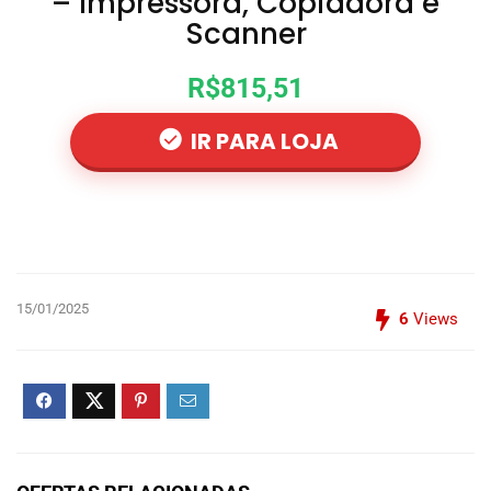
– Impressora, Copiadora e
Scanner
R$815,51
IR PARA LOJA
15/01/2025
6
Views