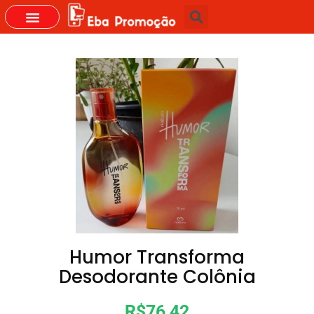
GRUPOS DO WHASTAPP
Humor Transforma
Desodorante Colônia
R$76,42