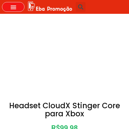
GRUPOS DO WHASTAPP
Headset CloudX Stinger Core
para Xbox
R$99,98