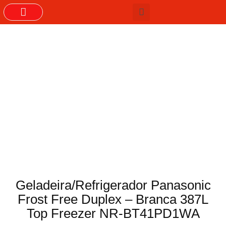
GRUPOS DO WHASTAPP
Geladeira/Refrigerador Panasonic
Frost Free Duplex – Branca 387L
Top Freezer NR-BT41PD1WA