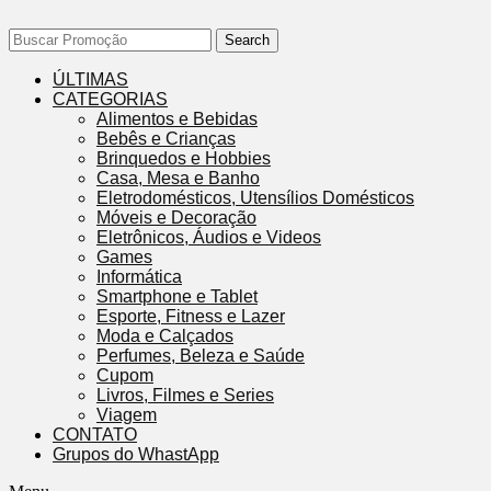
Search
ÚLTIMAS
CATEGORIAS
Alimentos e Bebidas
Bebês e Crianças
Brinquedos e Hobbies
Casa, Mesa e Banho
Eletrodomésticos, Utensílios Domésticos
Móveis e Decoração
Eletrônicos, Áudios e Videos
Games
Informática
Smartphone e Tablet
Esporte, Fitness e Lazer
Moda e Calçados
Perfumes, Beleza e Saúde
Cupom
Livros, Filmes e Series
Viagem
CONTATO
Grupos do WhastApp