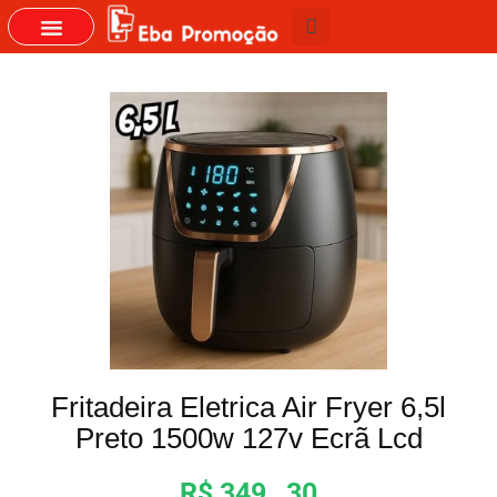
GRUPOS DO WHASTAPP
Fritadeira Eletrica Air Fryer 6,5l
Preto 1500w 127v Ecrã Lcd
R$ 349 , 30