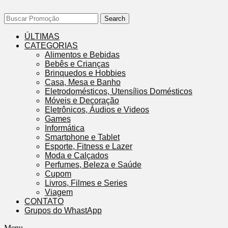
Search
ÚLTIMAS
CATEGORIAS
Alimentos e Bebidas
Bebês e Crianças
Brinquedos e Hobbies
Casa, Mesa e Banho
Eletrodomésticos, Utensílios Domésticos
Móveis e Decoração
Eletrônicos, Áudios e Videos
Games
Informática
Smartphone e Tablet
Esporte, Fitness e Lazer
Moda e Calçados
Perfumes, Beleza e Saúde
Cupom
Livros, Filmes e Series
Viagem
CONTATO
Grupos do WhastApp
Menu