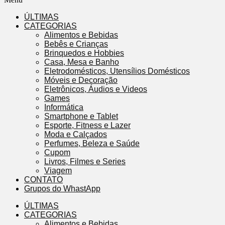
ÚLTIMAS
CATEGORIAS
Alimentos e Bebidas
Bebês e Crianças
Brinquedos e Hobbies
Casa, Mesa e Banho
Eletrodomésticos, Utensílios Domésticos
Móveis e Decoração
Eletrônicos, Áudios e Videos
Games
Informática
Smartphone e Tablet
Esporte, Fitness e Lazer
Moda e Calçados
Perfumes, Beleza e Saúde
Cupom
Livros, Filmes e Series
Viagem
CONTATO
Grupos do WhastApp
ÚLTIMAS
CATEGORIAS
Alimentos e Bebidas