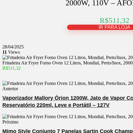
2000W, 110V – AFO
R$511,32
IR PARA LOJA
28/04/2025
11
Views
Fritadeira Air Fryer Forno Oven 12 Litros, Mondial, Preto/Inox, 
R$511,32
Anterior
Vaporizador Mallory Órion 1200W, Jato de Vapor C
Reservatório 220ml, Leve e Portátil – 127V
Próximo
Mimo Style Conjunto 7 Panelas Sartin Cook Champ