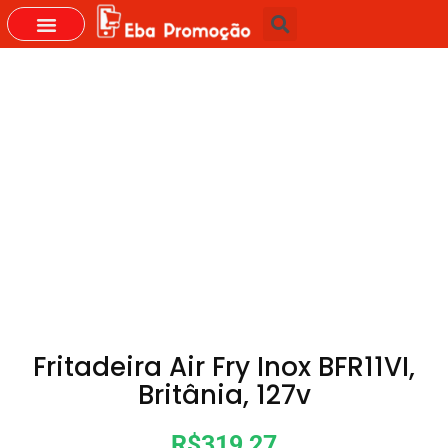
GRUPOS DO WHASTAPP
Fritadeira Air Fry Inox BFR11VI,
Britânia, 127v
R$319,27