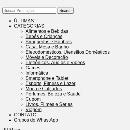
Search
ÚLTIMAS
CATEGORIAS
Alimentos e Bebidas
Bebês e Crianças
Brinquedos e Hobbies
Casa, Mesa e Banho
Eletrodomésticos, Utensílios Domésticos
Móveis e Decoração
Eletrônicos, Áudios e Videos
Games
Informática
Smartphone e Tablet
Esporte, Fitness e Lazer
Moda e Calçados
Perfumes, Beleza e Saúde
Cupom
Livros, Filmes e Series
Viagem
CONTATO
Grupos do WhastApp
Menu