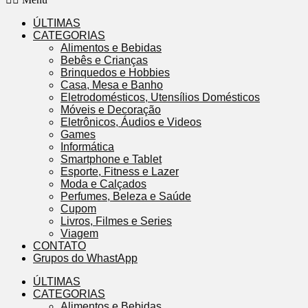
ÚLTIMAS
CATEGORIAS
Alimentos e Bebidas
Bebês e Crianças
Brinquedos e Hobbies
Casa, Mesa e Banho
Eletrodomésticos, Utensílios Domésticos
Móveis e Decoração
Eletrônicos, Áudios e Videos
Games
Informática
Smartphone e Tablet
Esporte, Fitness e Lazer
Moda e Calçados
Perfumes, Beleza e Saúde
Cupom
Livros, Filmes e Series
Viagem
CONTATO
Grupos do WhastApp
ÚLTIMAS
CATEGORIAS
Alimentos e Bebidas