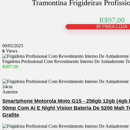
Tramontina Frigideiras Profiss
R$97,00
IR PARA LOJA
09/05/2025
6
Views
Frigideira Profissional Com Revestimento Interno De Antiaderente Tr
R$97,00
Anterior
Smartphone Motorola Moto G15 - 256gb 12gb (4g
50mp Com Ai E Night Vision Bateria De 5200 Mah Te
Grafite