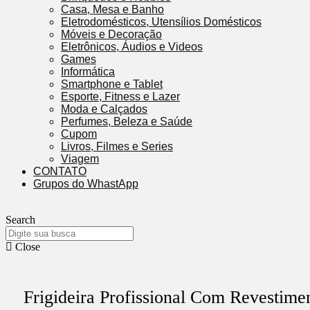
Casa, Mesa e Banho
Eletrodomésticos, Utensílios Domésticos
Móveis e Decoração
Eletrônicos, Áudios e Videos
Games
Informática
Smartphone e Tablet
Esporte, Fitness e Lazer
Moda e Calçados
Perfumes, Beleza e Saúde
Cupom
Livros, Filmes e Series
Viagem
CONTATO
Grupos do WhastApp
Search
Close
Frigideira Profissional Com Revestime