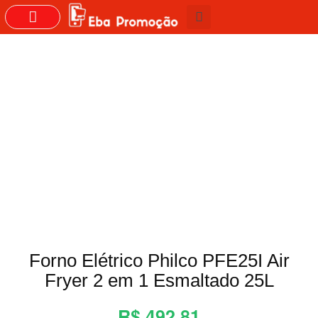
GRUPOS DO WHASTAPP
Forno Elétrico Philco PFE25I Air
Fryer 2 em 1 Esmaltado 25L
R$ 492,81