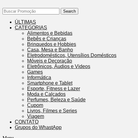
Search
ÚLTIMAS
CATEGORIAS
Alimentos e Bebidas
Bebês e Crianças
Brinquedos e Hobbies
Casa, Mesa e Banho
Eletrodomésticos, Utensílios Domésticos
Móveis e Decoração
Eletrônicos, Áudios e Videos
Games
Informática
Smartphone e Tablet
Esporte, Fitness e Lazer
Moda e Calçados
Perfumes, Beleza e Saúde
Cupom
Livros, Filmes e Series
Viagem
CONTATO
Grupos do WhastApp
Menu