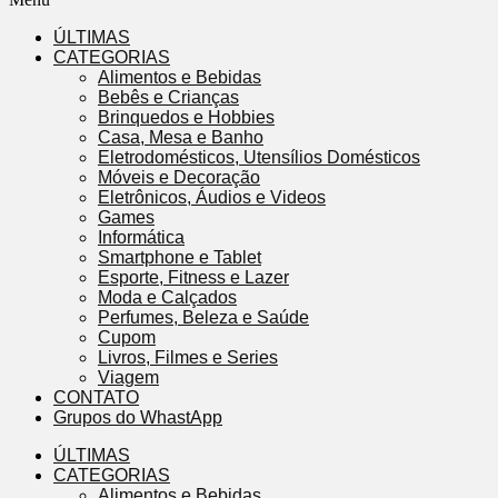
ÚLTIMAS
CATEGORIAS
Alimentos e Bebidas
Bebês e Crianças
Brinquedos e Hobbies
Casa, Mesa e Banho
Eletrodomésticos, Utensílios Domésticos
Móveis e Decoração
Eletrônicos, Áudios e Videos
Games
Informática
Smartphone e Tablet
Esporte, Fitness e Lazer
Moda e Calçados
Perfumes, Beleza e Saúde
Cupom
Livros, Filmes e Series
Viagem
CONTATO
Grupos do WhastApp
ÚLTIMAS
CATEGORIAS
Alimentos e Bebidas