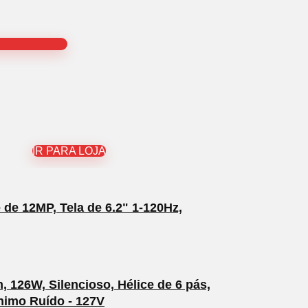
IR PARA LOJA
de 12MP, Tela de 6.2" 1-120Hz,
 126W, Silencioso, Hélice de 6 pás,
nimo Ruído - 127V