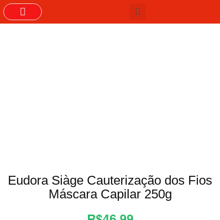
GRUPOS DO WHASTAPP
Eudora Siàge Cauterização dos Fios
Máscara Capilar 250g
R$46,99