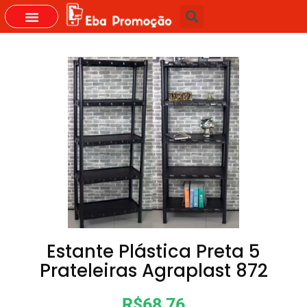
GRUPOS DO WHASTAPP
Estante Plástica Preta 5
Prateleiras Agraplast 872
R$68,76