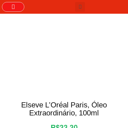
GRUPOS DO WHASTAPP
Elseve L’Oréal Paris, Óleo
Extraordinário, 100ml
R$33,30