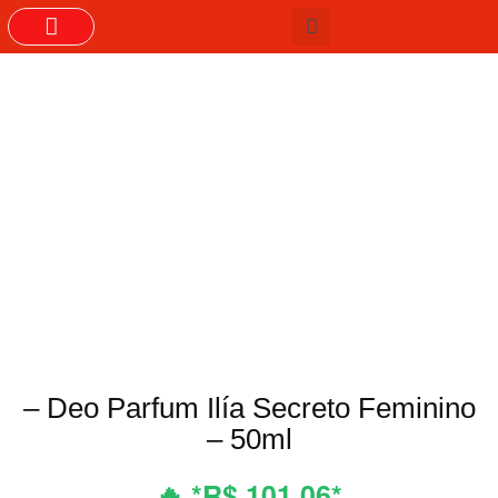
GRUPOS DO WHASTAPP
– Deo Parfum Ilía Secreto Feminino
– 50ml
🔥 *R$ 101,06*