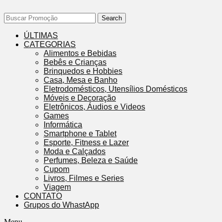
Search
ÚLTIMAS
CATEGORIAS
Alimentos e Bebidas
Bebês e Crianças
Brinquedos e Hobbies
Casa, Mesa e Banho
Eletrodomésticos, Utensílios Domésticos
Móveis e Decoração
Eletrônicos, Áudios e Videos
Games
Informática
Smartphone e Tablet
Esporte, Fitness e Lazer
Moda e Calçados
Perfumes, Beleza e Saúde
Cupom
Livros, Filmes e Series
Viagem
CONTATO
Grupos do WhastApp
Menu