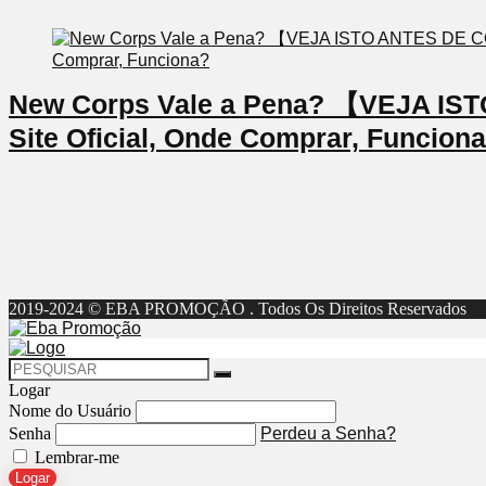
New Corps Vale a Pena? 【VEJA I
Site Oficial, Onde Comprar, Funcion
2019-2024 © EBA PROMOÇÃO . Todos Os Direitos Reservados
Logar
Nome do Usuário
Senha
Perdeu a Senha?
Lembrar-me
Logar