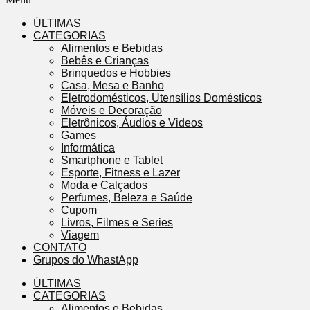
ÚLTIMAS
CATEGORIAS
Alimentos e Bebidas
Bebês e Crianças
Brinquedos e Hobbies
Casa, Mesa e Banho
Eletrodomésticos, Utensílios Domésticos
Móveis e Decoração
Eletrônicos, Áudios e Videos
Games
Informática
Smartphone e Tablet
Esporte, Fitness e Lazer
Moda e Calçados
Perfumes, Beleza e Saúde
Cupom
Livros, Filmes e Series
Viagem
CONTATO
Grupos do WhastApp
ÚLTIMAS
CATEGORIAS
Alimentos e Bebidas