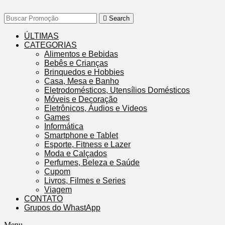
Search
ÚLTIMAS
CATEGORIAS
Alimentos e Bebidas
Bebês e Crianças
Brinquedos e Hobbies
Casa, Mesa e Banho
Eletrodomésticos, Utensílios Domésticos
Móveis e Decoração
Eletrônicos, Áudios e Videos
Games
Informática
Smartphone e Tablet
Esporte, Fitness e Lazer
Moda e Calçados
Perfumes, Beleza e Saúde
Cupom
Livros, Filmes e Series
Viagem
CONTATO
Grupos do WhastApp
Menu