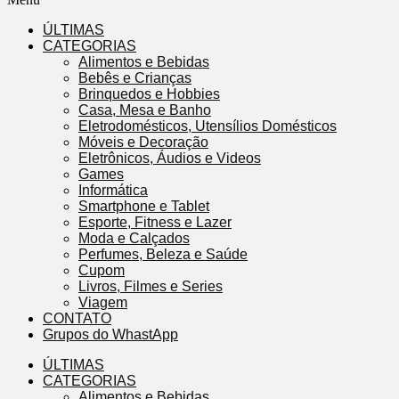
ÚLTIMAS
CATEGORIAS
Alimentos e Bebidas
Bebês e Crianças
Brinquedos e Hobbies
Casa, Mesa e Banho
Eletrodomésticos, Utensílios Domésticos
Móveis e Decoração
Eletrônicos, Áudios e Videos
Games
Informática
Smartphone e Tablet
Esporte, Fitness e Lazer
Moda e Calçados
Perfumes, Beleza e Saúde
Cupom
Livros, Filmes e Series
Viagem
CONTATO
Grupos do WhastApp
ÚLTIMAS
CATEGORIAS
Alimentos e Bebidas