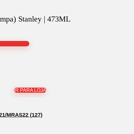
ampa) Stanley | 473ML
IR PARA LOJA
1/MRAS22 (127)