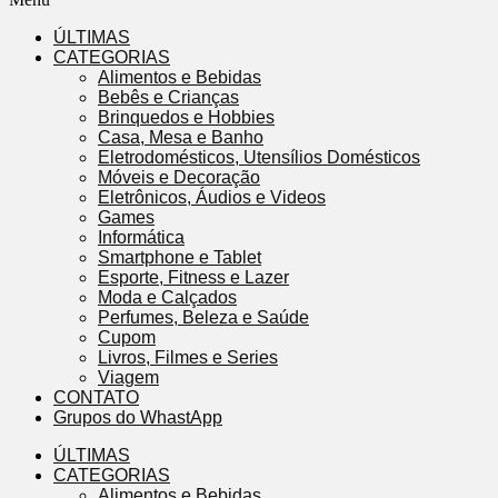
ÚLTIMAS
CATEGORIAS
Alimentos e Bebidas
Bebês e Crianças
Brinquedos e Hobbies
Casa, Mesa e Banho
Eletrodomésticos, Utensílios Domésticos
Móveis e Decoração
Eletrônicos, Áudios e Videos
Games
Informática
Smartphone e Tablet
Esporte, Fitness e Lazer
Moda e Calçados
Perfumes, Beleza e Saúde
Cupom
Livros, Filmes e Series
Viagem
CONTATO
Grupos do WhastApp
ÚLTIMAS
CATEGORIAS
Alimentos e Bebidas