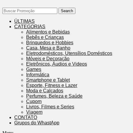
Search
ÚLTIMAS
CATEGORIAS
Alimentos e Bebidas
Bebês e Crianças
Brinquedos e Hobbies
Casa, Mesa e Banho
Eletrodomésticos, Utensílios Domésticos
Móveis e Decoração
Eletrônicos, Áudios e Videos
Games
Informática
Smartphone e Tablet
Esporte, Fitness e Lazer
Moda e Calçados
Perfumes, Beleza e Saúde
Cupom
Livros, Filmes e Series
Viagem
CONTATO
Grupos do WhastApp
Menu