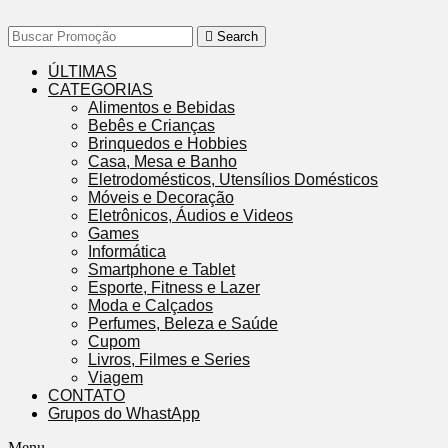
Search
ÚLTIMAS
CATEGORIAS
Alimentos e Bebidas
Bebês e Crianças
Brinquedos e Hobbies
Casa, Mesa e Banho
Eletrodomésticos, Utensílios Domésticos
Móveis e Decoração
Eletrônicos, Áudios e Videos
Games
Informática
Smartphone e Tablet
Esporte, Fitness e Lazer
Moda e Calçados
Perfumes, Beleza e Saúde
Cupom
Livros, Filmes e Series
Viagem
CONTATO
Grupos do WhastApp
Menu