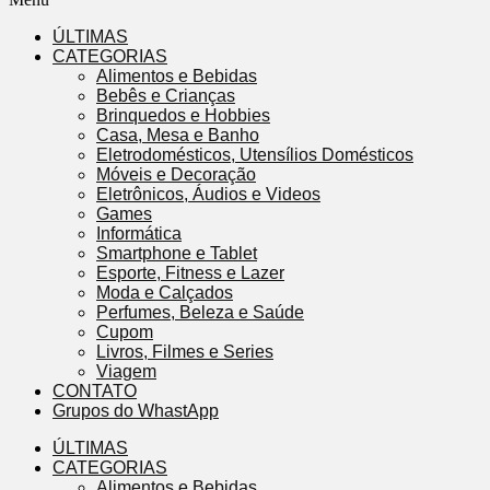
ÚLTIMAS
CATEGORIAS
Alimentos e Bebidas
Bebês e Crianças
Brinquedos e Hobbies
Casa, Mesa e Banho
Eletrodomésticos, Utensílios Domésticos
Móveis e Decoração
Eletrônicos, Áudios e Videos
Games
Informática
Smartphone e Tablet
Esporte, Fitness e Lazer
Moda e Calçados
Perfumes, Beleza e Saúde
Cupom
Livros, Filmes e Series
Viagem
CONTATO
Grupos do WhastApp
ÚLTIMAS
CATEGORIAS
Alimentos e Bebidas