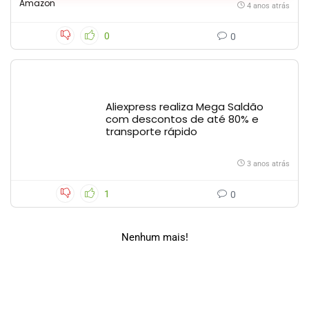
Amazon
4 anos atrás
0
0
Aliexpress realiza Mega Saldão
com descontos de até 80% e
transporte rápido
3 anos atrás
1
0
Nenhum mais!