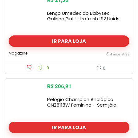
R$ 21,36
Lenço Umedecido Babysec
Galinha Pint Ultrafresh 192 Unids
IR PARA LOJA
Magazine
4 anos atrás
0
0
R$ 206,91
Relógio Champion Analógico
CN25118W Feminino + Semijóia
IR PARA LOJA