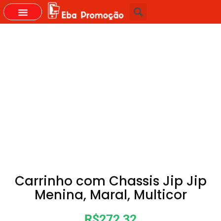
GRUPOS DO WHASTAPP
Carrinho com Chassis Jip Jip
Menina, Maral, Multicor
R$272,32