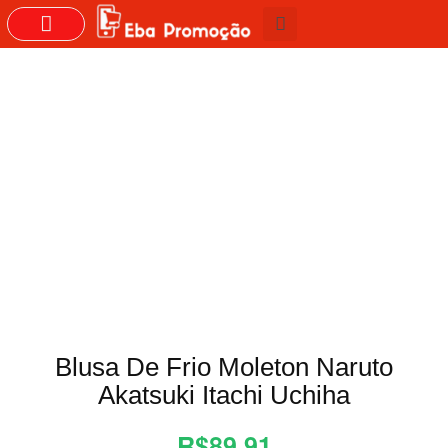
GRUPOS DO WHASTAPP
Blusa De Frio Moleton Naruto
Akatsuki Itachi Uchiha
R$89,91