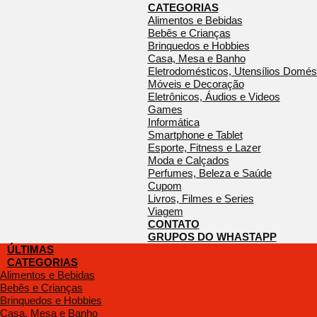
CATEGORIAS
Alimentos e Bebidas
Bebês e Crianças
Brinquedos e Hobbies
Casa, Mesa e Banho
Eletrodomésticos, Utensílios Domés
Móveis e Decoração
Eletrônicos, Áudios e Videos
Games
Informática
Smartphone e Tablet
Esporte, Fitness e Lazer
Moda e Calçados
Perfumes, Beleza e Saúde
Cupom
Livros, Filmes e Series
Viagem
CONTATO
GRUPOS DO WHASTAPP
ÚLTIMAS
CATEGORIAS
Alimentos e Bebidas
Bebês e Crianças
Brinquedos e Hobbies
Casa, Mesa e Banho