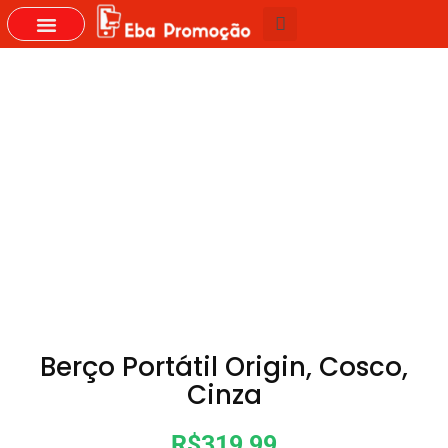
GRUPOS DO WHASTAPP
Berço Portátil Origin, Cosco,
Cinza
R$319,99