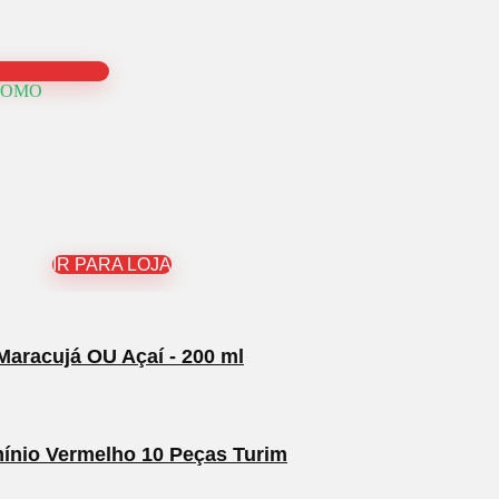
ROMO
IR PARA LOJA
Maracujá OU Açaí - 200 ml
mínio Vermelho 10 Peças Turim