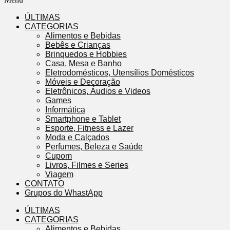
ÚLTIMAS
CATEGORIAS
Alimentos e Bebidas
Bebês e Crianças
Brinquedos e Hobbies
Casa, Mesa e Banho
Eletrodomésticos, Utensílios Domésticos
Móveis e Decoração
Eletrônicos, Áudios e Videos
Games
Informática
Smartphone e Tablet
Esporte, Fitness e Lazer
Moda e Calçados
Perfumes, Beleza e Saúde
Cupom
Livros, Filmes e Series
Viagem
CONTATO
Grupos do WhastApp
ÚLTIMAS
CATEGORIAS
Alimentos e Bebidas