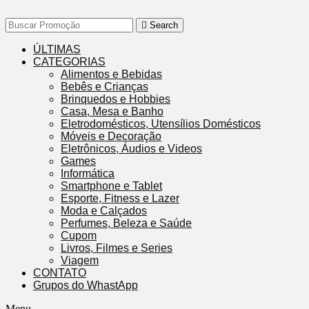
Search
ÚLTIMAS
CATEGORIAS
Alimentos e Bebidas
Bebês e Crianças
Brinquedos e Hobbies
Casa, Mesa e Banho
Eletrodomésticos, Utensílios Domésticos
Móveis e Decoração
Eletrônicos, Áudios e Videos
Games
Informática
Smartphone e Tablet
Esporte, Fitness e Lazer
Moda e Calçados
Perfumes, Beleza e Saúde
Cupom
Livros, Filmes e Series
Viagem
CONTATO
Grupos do WhastApp
Menu