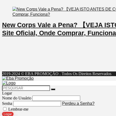
New Corps Vale a Pena? 【VEJA I
Site Oficial, Onde Comprar, Funcion
2019-2024 © EBA PROMOÇÃO . Todos Os Direitos Reservados
Logar
Nome do Usuário
Senha
Perdeu a Senha?
Lembrar-me
Logar