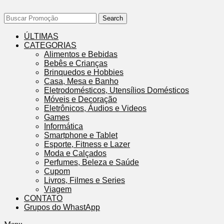
Search
ÚLTIMAS
CATEGORIAS
Alimentos e Bebidas
Bebês e Crianças
Brinquedos e Hobbies
Casa, Mesa e Banho
Eletrodomésticos, Utensílios Domésticos
Móveis e Decoração
Eletrônicos, Áudios e Videos
Games
Informática
Smartphone e Tablet
Esporte, Fitness e Lazer
Moda e Calçados
Perfumes, Beleza e Saúde
Cupom
Livros, Filmes e Series
Viagem
CONTATO
Grupos do WhastApp