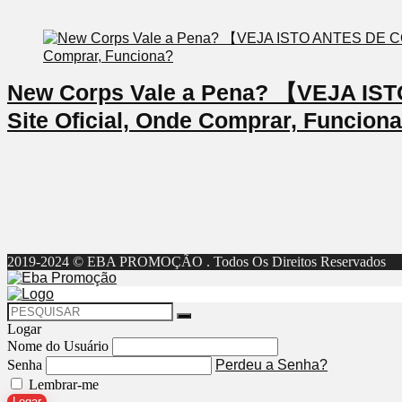
New Corps Vale a Pena? 【VEJA I
Site Oficial, Onde Comprar, Funcion
2019-2024 © EBA PROMOÇÃO . Todos Os Direitos Reservados
Logar
Nome do Usuário
Senha
Perdeu a Senha?
Lembrar-me
Logar