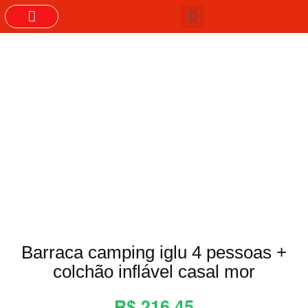
GRUPOS DO WHASTAPP
Barraca camping iglu 4 pessoas +
colchão inflável casal mor
R$ 216,45