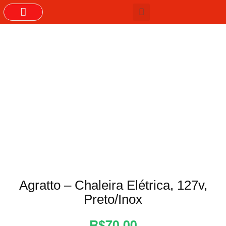
GRUPOS DO WHASTAPP
Agratto – Chaleira Elétrica, 127v,
Preto/Inox
R$70,00