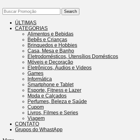
Search
ÚLTIMAS
CATEGORIAS
Alimentos e Bebidas
Bebês e Crianças
Brinquedos e Hobbies
Casa, Mesa e Banho
Eletrodomésticos, Utensílios Domésticos
Móveis e Decoração
Eletrônicos, Áudios e Videos
Games
Informática
Smartphone e Tablet
Esporte, Fitness e Lazer
Moda e Calçados
Perfumes, Beleza e Saúde
Cupom
Livros, Filmes e Series
Viagem
CONTATO
Grupos do WhastApp