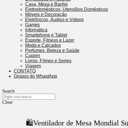
Casa, Mesa e Banho
Eletrodomésticos, Utensílios Domésticos
Móveis e Decoração
Eletrônicos, Áudios e Videos
Games
Informática
Smartphone e Tablet
Esporte, Fitness e Lazer
Moda e Calçados
Perfumes, Beleza e Saúde
Cupom
Livros, Filmes e Series
Viagem
CONTATO
Grupos do WhastApp
Search
Close
🛍️Ventilador de Mesa Mondial 