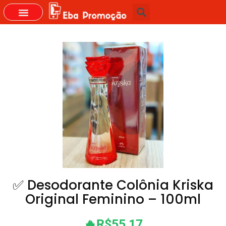
GRUPOS DO WHASTAPP
✅ Desodorante Colônia Kriska
Original Feminino – 100ml
🔥R$55,17