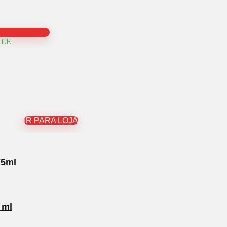
ALE
IR PARA LOJA
75ml
 ml