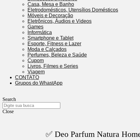
Casa, Mesa e Banho
Eletrodomésticos, Utensílios Domésticos
Móveis e Decoração
Eletrônicos, Áudios e Videos
Games
Informática
Smartphone e Tablet
Esporte, Fitness e Lazer
Moda e Calçados
Perfumes, Beleza e Saúde
Cupom
Livros, Filmes e Series
Viagem
CONTATO
Grupos do WhastApp
Search
Close
✅ Deo Parfum Natura Hom