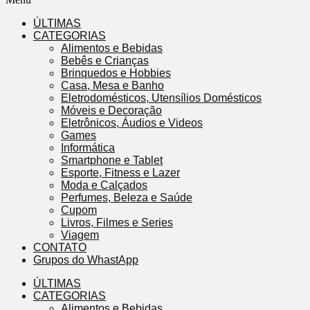
ÚLTIMAS
CATEGORIAS
Alimentos e Bebidas
Bebês e Crianças
Brinquedos e Hobbies
Casa, Mesa e Banho
Eletrodomésticos, Utensílios Domésticos
Móveis e Decoração
Eletrônicos, Áudios e Videos
Games
Informática
Smartphone e Tablet
Esporte, Fitness e Lazer
Moda e Calçados
Perfumes, Beleza e Saúde
Cupom
Livros, Filmes e Series
Viagem
CONTATO
Grupos do WhastApp
ÚLTIMAS
CATEGORIAS
Alimentos e Bebidas