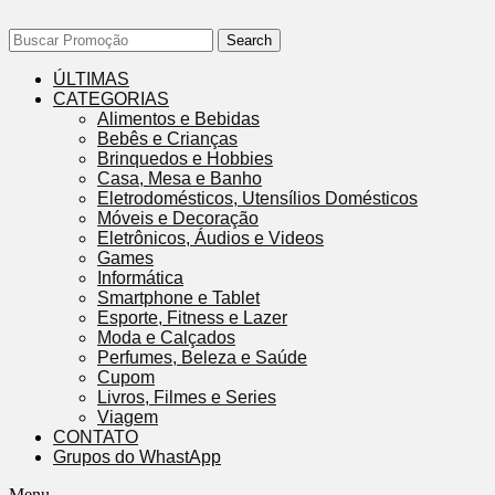
Search
ÚLTIMAS
CATEGORIAS
Alimentos e Bebidas
Bebês e Crianças
Brinquedos e Hobbies
Casa, Mesa e Banho
Eletrodomésticos, Utensílios Domésticos
Móveis e Decoração
Eletrônicos, Áudios e Videos
Games
Informática
Smartphone e Tablet
Esporte, Fitness e Lazer
Moda e Calçados
Perfumes, Beleza e Saúde
Cupom
Livros, Filmes e Series
Viagem
CONTATO
Grupos do WhastApp
Menu