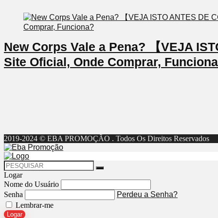
New Corps Vale a Pena? 【VEJA I
Site Oficial, Onde Comprar, Funcion
2019-2024 © EBA PROMOÇÃO . Todos Os Direitos Reservados
Logar
Nome do Usuário
Senha
Perdeu a Senha?
Lembrar-me
Logar