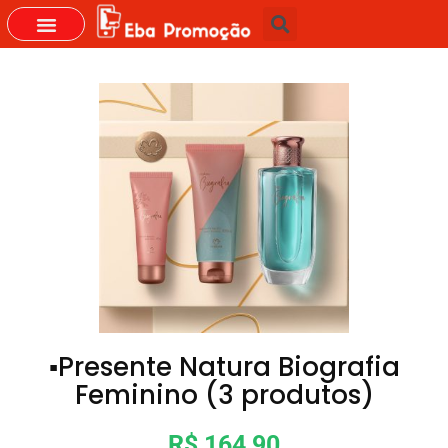
GRUPOS DO WHASTAPP
▪️Presente Natura Biografia
Feminino (3 produtos)
R$ 164,90